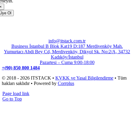
eneyin.
×
Üye Ol
info@itstack.com.tr
Business İstanbul B Blok Kat19 D:187 Merdivenköy Mah.
Yumurtacı Abdi Bey Cd, Merdivenköy, Dikyol Sk. No:2/A, 34732
Kadıköy/İstanbul
Pazartesi – Cuma 9:00-18:00
+(90) 850 800 1484
© 2018 - 2026 ITSTACK •
KVKK ve Yasal Bilgilendirme
• Tüm
hakları saklıdır • Powered by
Corrplus
Page load link
Go to Top