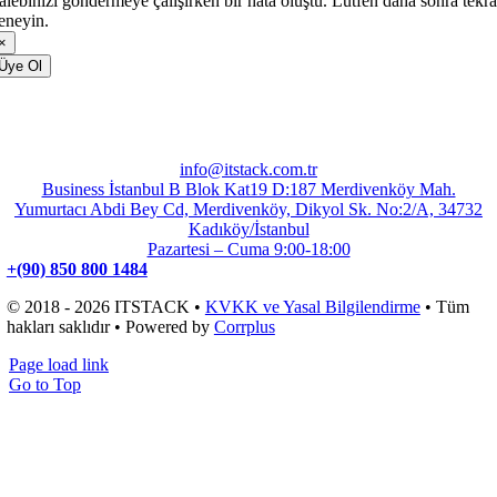
alebinizi göndermeye çalışırken bir hata oluştu. Lütfen daha sonra tekra
eneyin.
×
Üye Ol
info@itstack.com.tr
Business İstanbul B Blok Kat19 D:187 Merdivenköy Mah.
Yumurtacı Abdi Bey Cd, Merdivenköy, Dikyol Sk. No:2/A, 34732
Kadıköy/İstanbul
Pazartesi – Cuma 9:00-18:00
+(90) 850 800 1484
© 2018 - 2026 ITSTACK •
KVKK ve Yasal Bilgilendirme
• Tüm
hakları saklıdır • Powered by
Corrplus
Page load link
Go to Top