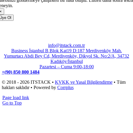
alebinizi göndermeye çalışırken bir hata oluştu. Lütfen daha sonra tekra
eneyin.
×
Üye Ol
info@itstack.com.tr
Business İstanbul B Blok Kat19 D:187 Merdivenköy Mah.
Yumurtacı Abdi Bey Cd, Merdivenköy, Dikyol Sk. No:2/A, 34732
Kadıköy/İstanbul
Pazartesi – Cuma 9:00-18:00
+(90) 850 800 1484
© 2018 - 2026 ITSTACK •
KVKK ve Yasal Bilgilendirme
• Tüm
hakları saklıdır • Powered by
Corrplus
Page load link
Go to Top