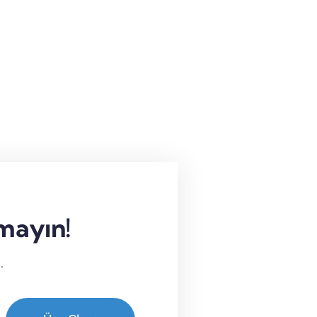
rmayın!
.