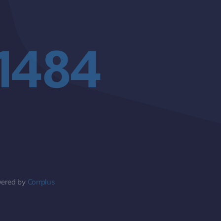
 1484
wered by
Corrplus