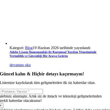
Kategori:
Blog
19 Haziran 2026 tarihinde yayınlandı
Adobe Lisans Danışmanlığı ile Kurumsal Yazılım Yönetiminde
Verimlilik ve Güvenliği Bir Araya Getirin
devamını oku
Güncel kalın & Hiçbir detayı kaçırmayın!
Listemize kaydolarak tüm gelişmelerden ilk siz haberdar olun.
alebiniz alınmıştır. Artık siz de itstack ve teknoloji gelişmelerinden
ürekli haberdar olacaksınız!
×