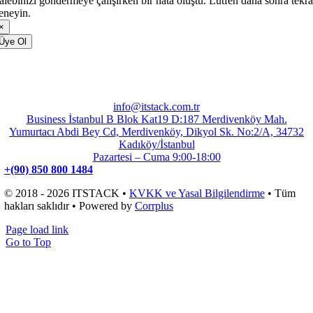
alebinizi göndermeye çalışırken bir hata oluştu. Lütfen daha sonra tekra
eneyin.
×
Üye Ol
info@itstack.com.tr
Business İstanbul B Blok Kat19 D:187 Merdivenköy Mah.
Yumurtacı Abdi Bey Cd, Merdivenköy, Dikyol Sk. No:2/A, 34732
Kadıköy/İstanbul
Pazartesi – Cuma 9:00-18:00
+(90) 850 800 1484
© 2018 - 2026 ITSTACK •
KVKK ve Yasal Bilgilendirme
• Tüm
hakları saklıdır • Powered by
Corrplus
Page load link
Go to Top