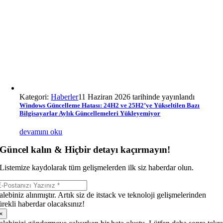
Kategori:
Haberler
11 Haziran 2026 tarihinde yayınlandı
Windows Güncelleme Hatası: 24H2 ve 25H2’ye Yükseltilen Bazı
Bilgisayarlar Aylık Güncellemeleri Yükleyemiyor
devamını oku
Güncel kalın & Hiçbir detayı kaçırmayın!
Listemize kaydolarak tüm gelişmelerden ilk siz haberdar olun.
alebiniz alınmıştır. Artık siz de itstack ve teknoloji gelişmelerinden
ürekli haberdar olacaksınız!
×