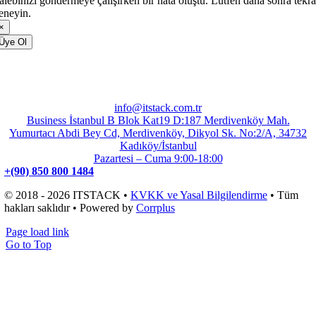
alebinizi göndermeye çalışırken bir hata oluştu. Lütfen daha sonra tekra
eneyin.
×
Üye Ol
info@itstack.com.tr
Business İstanbul B Blok Kat19 D:187 Merdivenköy Mah.
Yumurtacı Abdi Bey Cd, Merdivenköy, Dikyol Sk. No:2/A, 34732
Kadıköy/İstanbul
Pazartesi – Cuma 9:00-18:00
+(90) 850 800 1484
© 2018 - 2026 ITSTACK •
KVKK ve Yasal Bilgilendirme
• Tüm
hakları saklıdır • Powered by
Corrplus
Page load link
Go to Top